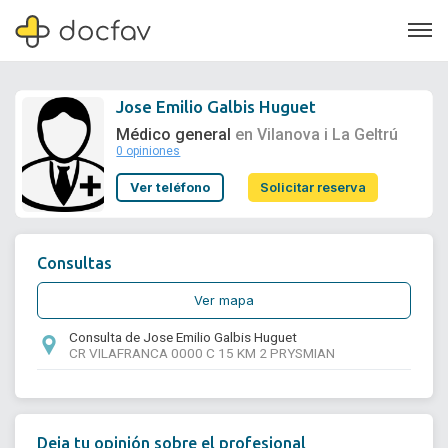
Jose Emilio Galbis Huguet
Médico general
en Vilanova i La Geltrú
0 opiniones
Soporte
Ver teléfono
Solicitar reserva
Quiénes somos
¿Eres un doctor?
Consultas
Ver mapa
Consulta de Jose Emilio Galbis Huguet
CR VILAFRANCA 0000 C 15 KM 2 PRYSMIAN
Deja tu opinión sobre el profesional