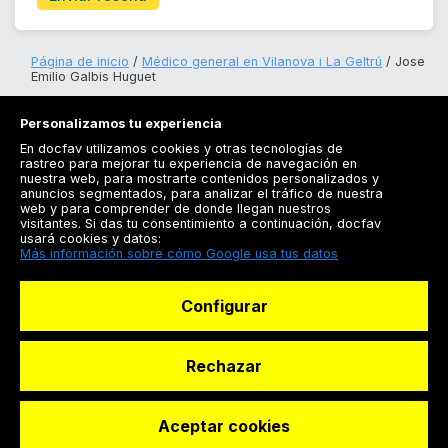
Página de inicio
Médico general en Vilanova i La Geltrú
Jose
Emilio Galbis Huguet
Personalizamos tu experiencia
En docfav utilizamos cookies y otras tecnologías de
rastreo para mejorar tu experiencia de navegación en
nuestra web, para mostrarte contenidos personalizados y
anuncios segmentados, para analizar el tráfico de nuestra
Registrarse
web y para comprender de donde llegan nuestros
visitantes. Si das tu consentimiento a continuación, docfav
Docfav
usará cookies y datos:
Más información sobre cómo Google usa tus datos
Recursos
Configurar
Para doctores
Especialistas
Rechazar
Aceptar cookies
© Dashboard Technologies S.L