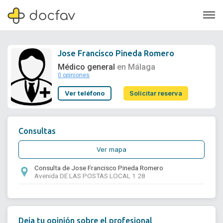
Jose Francisco Pineda Romero
Médico general
en Málaga
0 opiniones
Soporte
Ver teléfono
Solicitar reserva
Quiénes somos
¿Eres un doctor?
Consultas
Ver mapa
Consulta de Jose Francisco Pineda Romero
Avenida DE LAS POSTAS LOCAL 1 28
Deja tu opinión sobre el profesional