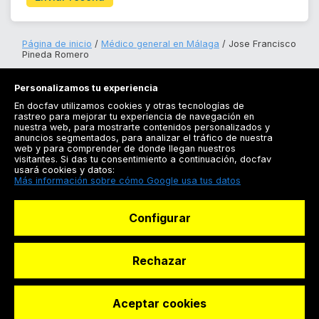
Página de inicio
Médico general en Málaga
Jose Francisco
Pineda Romero
Personalizamos tu experiencia
En docfav utilizamos cookies y otras tecnologías de
rastreo para mejorar tu experiencia de navegación en
nuestra web, para mostrarte contenidos personalizados y
anuncios segmentados, para analizar el tráfico de nuestra
Registrarse
web y para comprender de donde llegan nuestros
visitantes. Si das tu consentimiento a continuación, docfav
Docfav
usará cookies y datos:
Más información sobre cómo Google usa tus datos
Recursos
Configurar
Para doctores
Especialistas
Rechazar
Aceptar cookies
© Dashboard Technologies S.L