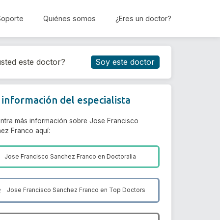
Soporte
Quiénes somos
¿Eres un doctor?
Reservar cita
sted este doctor?
Soy este doctor
información del especialista
ntra más información sobre Jose Francisco
ez Franco aquí:
Jose Francisco Sanchez Franco en
Doctoralia
Jose Francisco Sanchez Franco en
Top Doctors