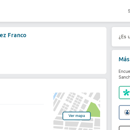
hez Franco
¿Es u
Más 
Encue
Sanch
Ver mapa