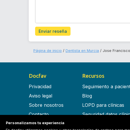
Enviar reseña
Página de inicio
Dentista en Murcia
Jose Francisc
Docfav
Recursos
Privacidad
Seguimiento a pacien
Aviso legal
Blog
Sobre nosotros
LOPD para clínicas
Contacto
Seguridad datos clíni
Personalizamos tu experiencia
Términos y condiciones
Software para clínica