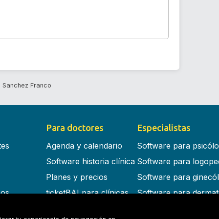
o Sanchez Franco
Para doctores
Especialistas
tes
Agenda y calendario
Software para psicól
Software historia clínica
Software para logope
Planes y precios
Software para ginecó
cos
ticketBAI para clínicas
Software para dermat
s en la nube
Software para dentist