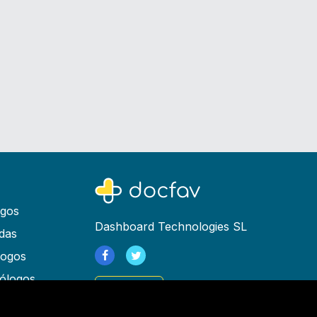
ogos
Dashboard Technologies SL
das
logos
ólogos
Registrarse
as