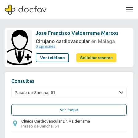
Jose Francisco Valderrama Marcos
Cirujano cardiovascular
en Málaga
0 opiniones
Soporte
Ver teléfono
Solicitar reserva
Quiénes somos
¿Eres un doctor?
Consultas
Ver mapa
Clinica Cardiovascular Dr. Valderrama
Paseo de Sancha, 51