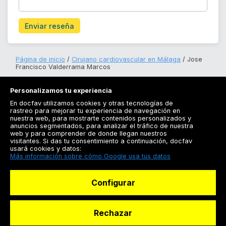
Enviar reseña
Página de inicio
Cirujano cardiovascular en Málaga
Jose
Francisco Valderrama Marcos
Personalizamos tu experiencia
En docfav utilizamos cookies y otras tecnologías de
rastreo para mejorar tu experiencia de navegación en
nuestra web, para mostrarte contenidos personalizados y
anuncios segmentados, para analizar el tráfico de nuestra
Registrarse
web y para comprender de donde llegan nuestros
visitantes. Si das tu consentimiento a continuación, docfav
Docfav
usará cookies y datos:
Más información sobre cómo Google usa tus datos
Recursos
Configurar
Para doctores
Especialistas
Rechazar