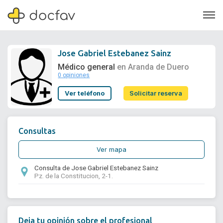
Jose Gabriel Estebanez Sainz
Médico general
en Aranda de Duero
0 opiniones
Soporte
Ver teléfono
Solicitar reserva
Quiénes somos
¿Eres un doctor?
Consultas
Ver mapa
Consulta de Jose Gabriel Estebanez Sainz
Pz. de la Constitucion, 2-1.
Deja tu opinión sobre el profesional