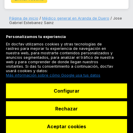
Página de inicio
Médico general en Aranda de Duero
Jose
Gabriel Estebanez Sainz
Personalizamos tu experiencia
En docfav utilizamos cookies y otras tecnologías de
rastreo para mejorar tu experiencia de navegación en
nuestra web, para mostrarte contenidos personalizados y
anuncios segmentados, para analizar el tráfico de nuestra
Registrarse
web y para comprender de donde llegan nuestros
visitantes. Si das tu consentimiento a continuación, docfav
Docfav
usará cookies y datos:
Más información sobre cómo Google usa tus datos
Recursos
Configurar
Para doctores
Especialistas
Rechazar
Aceptar cookies
© Dashboard Technologies S.L