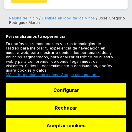
Página de inicio
Dentista en Icod de los Vinos
Jose Gregorio
Rodriguez Martin
Personalizamos tu experiencia
En docfav utilizamos cookies y otras tecnologías de
rastreo para mejorar tu experiencia de navegación en
nuestra web, para mostrarte contenidos personalizados y
anuncios segmentados, para analizar el tráfico de nuestra
Registrarse
web y para comprender de donde llegan nuestros
visitantes. Si das tu consentimiento a continuación, docfav
Docfav
usará cookies y datos:
Más información sobre cómo Google usa tus datos
Recursos
Configurar
Para doctores
Especialistas
Rechazar
Aceptar cookies
© Dashboard Technologies S.L