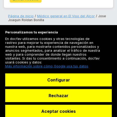
Página de inicio
Médico general en El Viso del Alcor
Jose
Joaquin Roldan Bonilla
Personalizamos tu experiencia
En docfav utilizamos cookies y otras tecnologías de
rastreo para mejorar tu experiencia de navegación en
nuestra web, para mostrarte contenidos personalizados y
anuncios segmentados, para analizar el tráfico de nuestra
Registrarse
web y para comprender de donde llegan nuestros
visitantes. Si das tu consentimiento a continuación, docfav
Docfav
usará cookies y datos:
Más información sobre cómo Google usa tus datos
Recursos
Configurar
Para doctores
Especialistas
Rechazar
Aceptar cookies
© Dashboard Technologies S.L