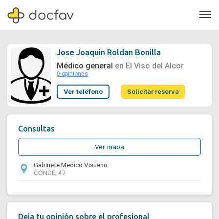
Jose Joaquin Roldan Bonilla
Médico general
en El Viso del Alcor
0 opiniones
Soporte
Ver teléfono
Solicitar reserva
Quiénes somos
¿Eres un doctor?
Consultas
Ver mapa
Gabinete Medico Visueno
CONDE, 47
Deja tu opinión sobre el profesional