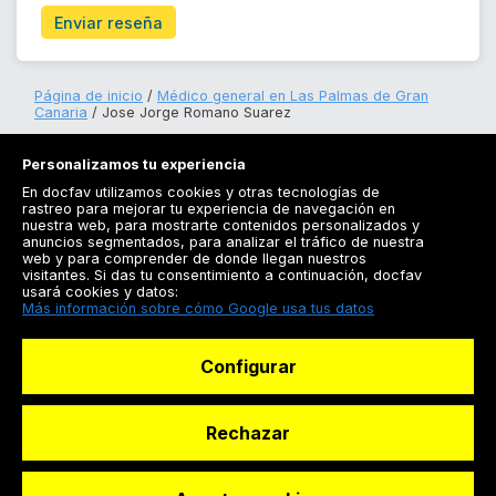
Enviar reseña
Página de inicio
Médico general en Las Palmas de Gran
Canaria
Jose Jorge Romano Suarez
Personalizamos tu experiencia
En docfav utilizamos cookies y otras tecnologías de
rastreo para mejorar tu experiencia de navegación en
nuestra web, para mostrarte contenidos personalizados y
anuncios segmentados, para analizar el tráfico de nuestra
Registrarse
web y para comprender de donde llegan nuestros
visitantes. Si das tu consentimiento a continuación, docfav
Docfav
usará cookies y datos:
Más información sobre cómo Google usa tus datos
Recursos
Configurar
Para doctores
Especialistas
Rechazar