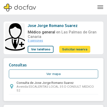
Jose Jorge Romano Suarez
Médico general
en Las Palmas de Gran
Canaria
0 opiniones
Soporte
Ver teléfono
Solicitar reserva
Quiénes somos
¿Eres un doctor?
Consultas
Ver mapa
Consulta de Jose Jorge Romano Suarez
Avenida ESCALERITAS LOCAL 35 D CONSULT. MEDICO
52