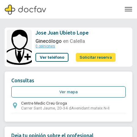
Jose Juan Ubieto Lope
Ginecólogo
en Calella
0 opiniones
Soporte
Ver teléfono
Solicitar reserva
Quiénes somos
¿Eres un doctor?
Consultas
Ver mapa
Centre Medic Creu Groga
Carrer Sant Jaume, 20-34 dAvenidant mateix N-II
Deja tu opinión sobre el profesional