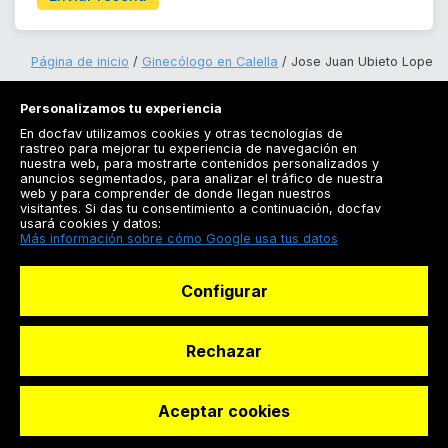
Página de inicio
Ginecólogo en Calella
Jose Juan Ubieto Lope
Personalizamos tu experiencia
En docfav utilizamos cookies y otras tecnologías de
rastreo para mejorar tu experiencia de navegación en
nuestra web, para mostrarte contenidos personalizados y
anuncios segmentados, para analizar el tráfico de nuestra
Registrarse
web y para comprender de donde llegan nuestros
visitantes. Si das tu consentimiento a continuación, docfav
Docfav
usará cookies y datos:
Más información sobre cómo Google usa tus datos
Recursos
Configurar
Para doctores
Especialistas
Rechazar
Aceptar cookies
© Dashboard Technologies S.L
Solicitar reserva