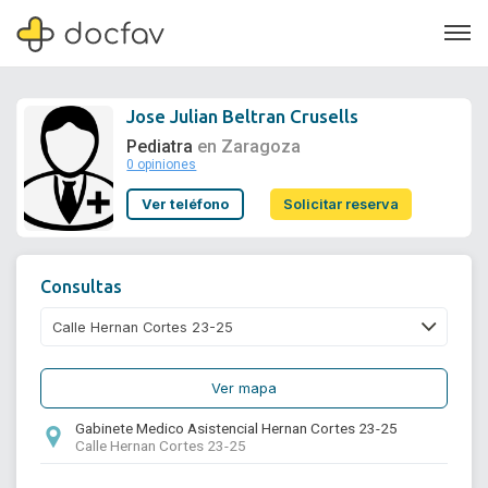
Jose Julian Beltran Crusells
Pediatra
en Zaragoza
0 opiniones
Soporte
Ver teléfono
Solicitar reserva
Quiénes somos
¿Eres un doctor?
Consultas
Ver mapa
Gabinete Medico Asistencial Hernan Cortes 23-25
Calle Hernan Cortes 23-25