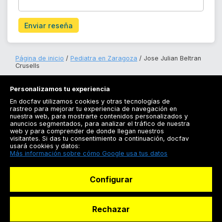
Enviar reseña
Página de inicio
Pediatra en Zaragoza
Jose Julian Beltran
Crusells
Personalizamos tu experiencia
En docfav utilizamos cookies y otras tecnologías de
rastreo para mejorar tu experiencia de navegación en
nuestra web, para mostrarte contenidos personalizados y
anuncios segmentados, para analizar el tráfico de nuestra
Registrarse
web y para comprender de donde llegan nuestros
visitantes. Si das tu consentimiento a continuación, docfav
Docfav
usará cookies y datos:
Más información sobre cómo Google usa tus datos
Recursos
Configurar
Para doctores
Especialistas
Rechazar