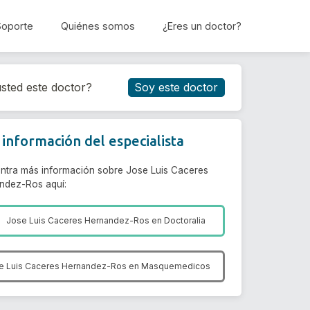
Soporte
Quiénes somos
¿Eres un doctor?
Reservar cita
sted este doctor?
Soy este doctor
información del especialista
ntra más información sobre Jose Luis Caceres
ndez-Ros aquí:
Jose Luis Caceres Hernandez-Ros en
Doctoralia
e Luis Caceres Hernandez-Ros en
Masquemedicos