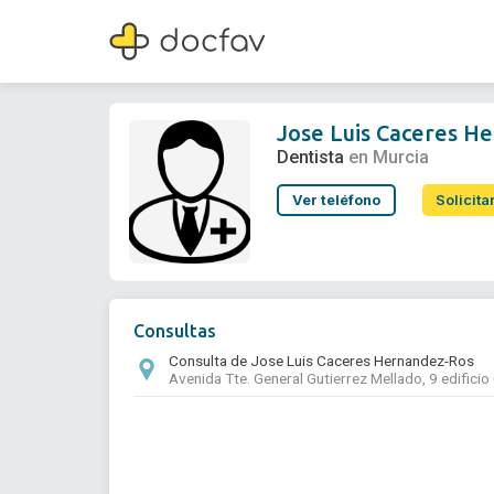
Jose Luis Caceres Hernandez-Ros
Dentista
Jose Luis Caceres H
Dentista
en Murcia
Ver teléfono
Solicita
Consultas
Consulta de Jose Luis Caceres Hernandez-Ros
Avenida Tte. General Gutierrez Mellado, 9 edifici