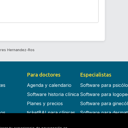
eres Hernandez-Ros
Para doctores
Especialistas
tes
Agenda y calendario
Software para psicól
Software historia clínica
Software para logope
Planes y precios
Software para ginecó
cos
ticketBAI para clínicas
Software para dermat
s en la nube
Software para dentist