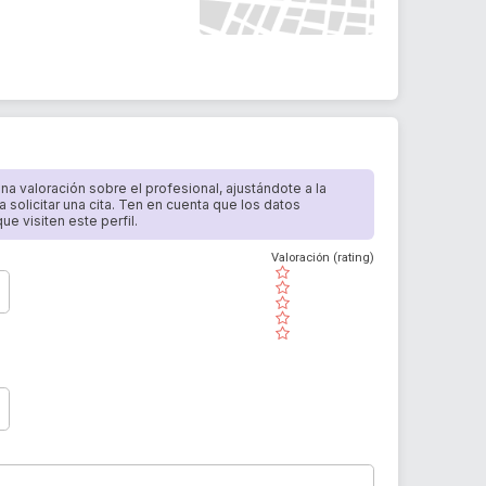
 una valoración sobre el profesional, ajustándote a la
a solicitar una cita. Ten en cuenta que los datos
e visiten este perfil.
Valoración (rating)
( )
( )
( )
( )
( )