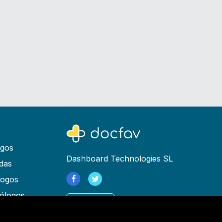
ogos
Dashboard Technologies SL
das
logos
ólogos
Registrarse
as