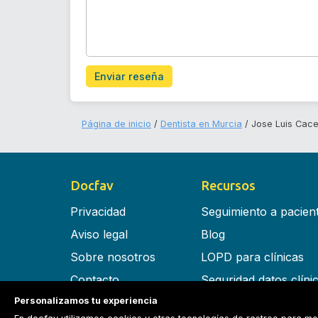
Enviar reseña
Página de inicio
Dentista en Murcia
Jose Luis Cac
Docfav
Recursos
Privacidad
Seguimiento a pacien
Aviso legal
Blog
Sobre nosotros
LOPD para clínicas
Contacto
Seguridad datos clíni
Personalizamos tu experiencia
Términos y condiciones
Software para clínica