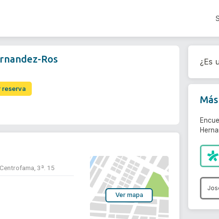
ernandez-Ros
¿Es u
r reserva
Más 
Encue
Herna
o Centrofama, 3ª. 15
Jos
Ver mapa