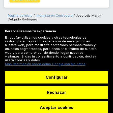
Página de inicio
Internista en Consuegra
Jose Luis Martin-
Delgado Rodriguez
Personalizamos tu experiencia
En docfav utilizamos cookies y otras tecnologías de
rastreo para mejorar tu experiencia de navegación en
nuestra web, para mostrarte contenidos personalizados y
anuncios segmentados, para analizar el tráfico de nuestra
Registrarse
web y para comprender de donde llegan nuestros
visitantes. Si das tu consentimiento a continuación, docfav
Docfav
usará cookies y datos:
Más información sobre cómo Google usa tus datos
Recursos
Configurar
Para doctores
Especialistas
Rechazar
Aceptar cookies
© Dashboard Technologies S.L