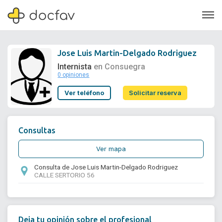
Jose Luis Martin-Delgado Rodriguez
Internista
en Consuegra
0 opiniones
Soporte
Ver teléfono
Solicitar reserva
Quiénes somos
¿Eres un doctor?
Consultas
Ver mapa
Consulta de Jose Luis Martin-Delgado Rodriguez
CALLE SERTORIO 56
Deja tu opinión sobre el profesional