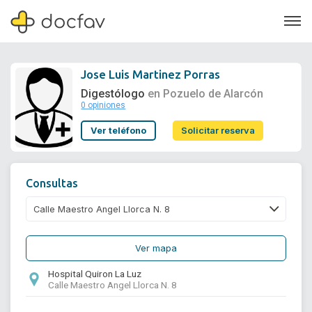
Jose Luis Martinez Porras
Digestólogo
en Pozuelo de Alarcón
0 opiniones
Soporte
Ver teléfono
Solicitar reserva
Quiénes somos
¿Eres un doctor?
Consultas
Ver mapa
Hospital Quiron La Luz
Calle Maestro Angel Llorca N. 8