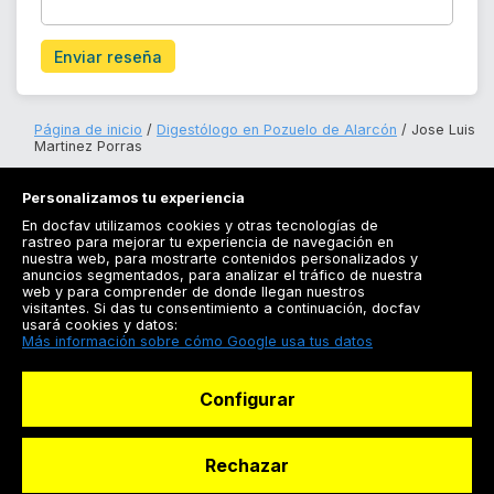
Enviar reseña
Página de inicio
Digestólogo en Pozuelo de Alarcón
Jose Luis
Martinez Porras
Personalizamos tu experiencia
En docfav utilizamos cookies y otras tecnologías de
rastreo para mejorar tu experiencia de navegación en
nuestra web, para mostrarte contenidos personalizados y
anuncios segmentados, para analizar el tráfico de nuestra
Registrarse
web y para comprender de donde llegan nuestros
visitantes. Si das tu consentimiento a continuación, docfav
Docfav
usará cookies y datos:
Más información sobre cómo Google usa tus datos
Recursos
Configurar
Para doctores
Especialistas
Rechazar