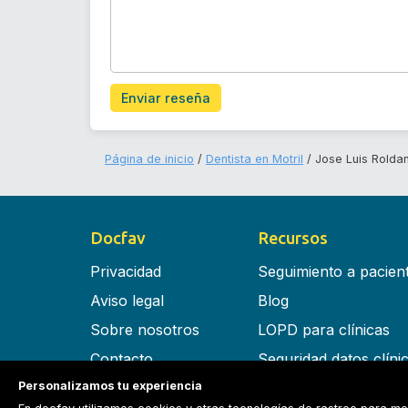
Enviar reseña
Página de inicio
Dentista en Motril
Jose Luis Rolda
Docfav
Recursos
Privacidad
Seguimiento a pacien
Aviso legal
Blog
Sobre nosotros
LOPD para clínicas
Contacto
Seguridad datos clíni
Personalizamos tu experiencia
Términos y condiciones
Software para clínica