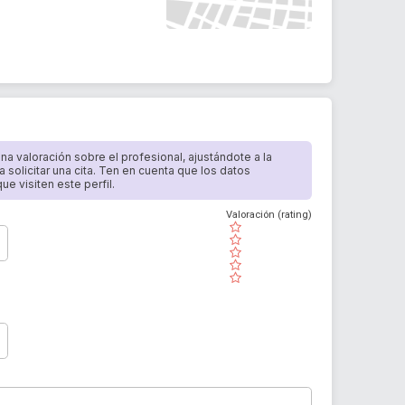
 una valoración sobre el profesional, ajustándote a la
a solicitar una cita. Ten en cuenta que los datos
e visiten este perfil.
Valoración (rating)
( )
( )
( )
( )
( )