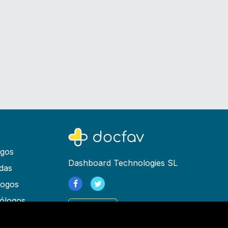
ogos
Dashboard Technologies SL
das
logos
ólogos
Registrarse
as