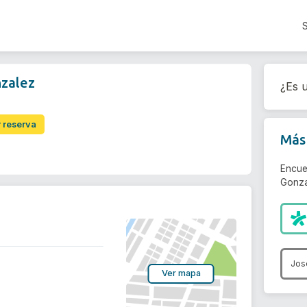
nzalez
¿Es u
r reserva
Más 
Encue
Gonza
Jos
Ver mapa