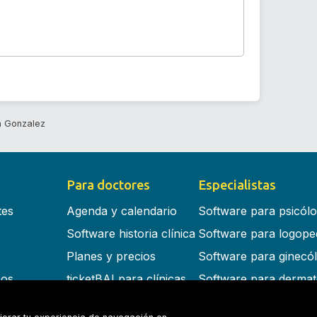
n Gonzalez
Para doctores
Especialistas
tes
Agenda y calendario
Software para psicól
Software historia clínica
Software para logope
Planes y precios
Software para ginecó
cos
ticketBAI para clínicas
Software para dermat
s en la nube
Software para dentist