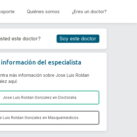
Soporte
Quiénes somos
¿Eres un doctor?
Reservar cita
sted este doctor?
Soy este doctor
información del especialista
ntra más información sobre Jose Luis Roldan
lez aquí:
Jose Luis Roldan Gonzalez en
Doctoralia
e Luis Roldan Gonzalez en
Masquemedicos