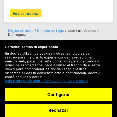
Enviar reseña
Página de inicio
Dentista en Lugo
Jose Luis Villamarin
Dominguez
Personalizamos tu experiencia
En docfav utilizamos cookies y otras tecnologías de
rastreo para mejorar tu experiencia de navegación en
nuestra web, para mostrarte contenidos personalizados y
anuncios segmentados, para analizar el tráfico de nuestra
Registrarse
web y para comprender de donde llegan nuestros
visitantes. Si das tu consentimiento a continuación, docfav
Docfav
usará cookies y datos:
Más información sobre cómo Google usa tus datos
Recursos
Configurar
Para doctores
Especialistas
Rechazar