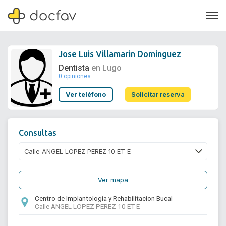
Jose Luis Villamarin Dominguez
Dentista
en Lugo
0 opiniones
Soporte
Ver teléfono
Solicitar reserva
Quiénes somos
¿Eres un doctor?
Consultas
Ver mapa
Centro de Implantologia y Rehabilitacion Bucal
Calle ANGEL LOPEZ PEREZ 10 ET E