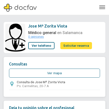
Jose Mª Zorita Viota
Médico general
en Salamanca
0 opiniones
Soporte
Ver teléfono
Solicitar reserva
Quiénes somos
¿Eres un doctor?
Consultas
Ver mapa
Consulta de Jose Mª Zorita Viota
Ps. Carmelitas, 20-7.A
Deja tu opinión sobre el profesional