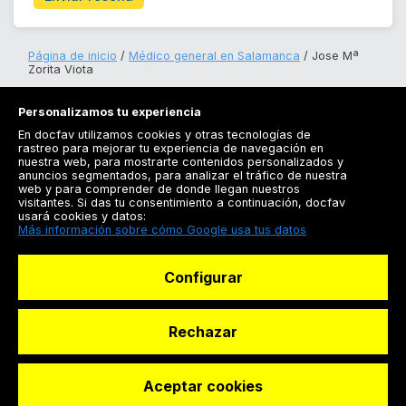
Página de inicio
Médico general en Salamanca
Jose Mª
Zorita Viota
Personalizamos tu experiencia
En docfav utilizamos cookies y otras tecnologías de
rastreo para mejorar tu experiencia de navegación en
nuestra web, para mostrarte contenidos personalizados y
anuncios segmentados, para analizar el tráfico de nuestra
Registrarse
web y para comprender de donde llegan nuestros
visitantes. Si das tu consentimiento a continuación, docfav
Docfav
usará cookies y datos:
Más información sobre cómo Google usa tus datos
Recursos
Configurar
Para doctores
Especialistas
Rechazar
Aceptar cookies
© Dashboard Technologies S.L