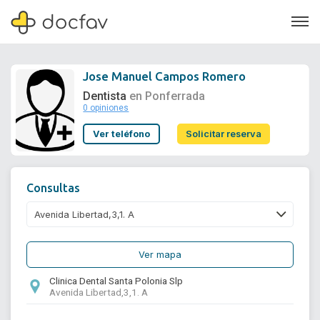
Jose Manuel Campos Romero
Dentista
en Ponferrada
0 opiniones
Soporte
Ver teléfono
Solicitar reserva
Quiénes somos
¿Eres un doctor?
Consultas
Ver mapa
Clinica Dental Santa Polonia Slp
Avenida Libertad,3,1. A