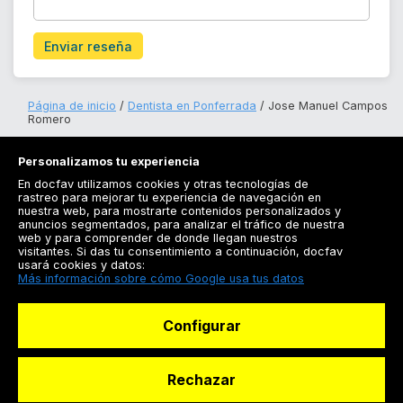
Enviar reseña
Página de inicio
Dentista en Ponferrada
Jose Manuel Campos
Romero
Personalizamos tu experiencia
En docfav utilizamos cookies y otras tecnologías de
rastreo para mejorar tu experiencia de navegación en
nuestra web, para mostrarte contenidos personalizados y
anuncios segmentados, para analizar el tráfico de nuestra
Registrarse
web y para comprender de donde llegan nuestros
visitantes. Si das tu consentimiento a continuación, docfav
Docfav
usará cookies y datos:
Más información sobre cómo Google usa tus datos
Recursos
Configurar
Para doctores
Especialistas
Rechazar