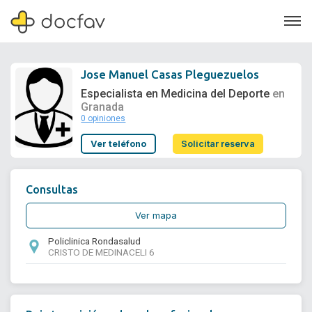
Jose Manuel Casas Pleguezuelos
Especialista en Medicina del Deporte
en
Granada
0 opiniones
Soporte
Ver teléfono
Solicitar reserva
Quiénes somos
¿Eres un doctor?
Consultas
Ver mapa
Policlinica Rondasalud
CRISTO DE MEDINACELI 6