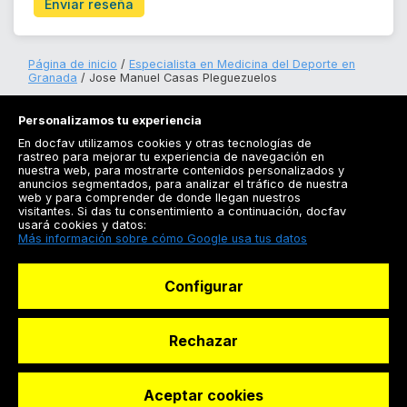
Enviar reseña
Página de inicio
Especialista en Medicina del Deporte en
Granada
Jose Manuel Casas Pleguezuelos
Personalizamos tu experiencia
En docfav utilizamos cookies y otras tecnologías de
rastreo para mejorar tu experiencia de navegación en
nuestra web, para mostrarte contenidos personalizados y
anuncios segmentados, para analizar el tráfico de nuestra
Registrarse
web y para comprender de donde llegan nuestros
visitantes. Si das tu consentimiento a continuación, docfav
Docfav
usará cookies y datos:
Más información sobre cómo Google usa tus datos
Recursos
Configurar
Para doctores
Especialistas
Rechazar
Aceptar cookies
© Dashboard Technologies S.L