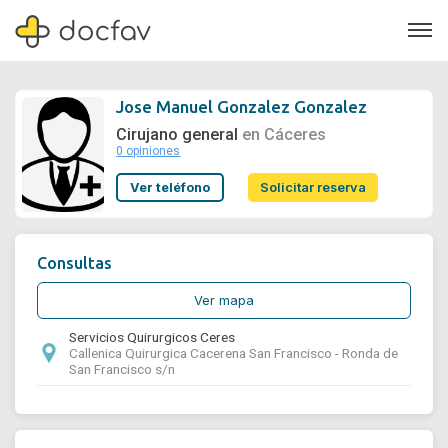
Jose Manuel Gonzalez Gonzalez
Cirujano general
en Cáceres
0 opiniones
Soporte
Ver teléfono
Solicitar reserva
Quiénes somos
¿Eres un doctor?
Consultas
Ver mapa
Servicios Quirurgicos Ceres
Callenica Quirurgica Cacerena San Francisco - Ronda de
San Francisco s/n