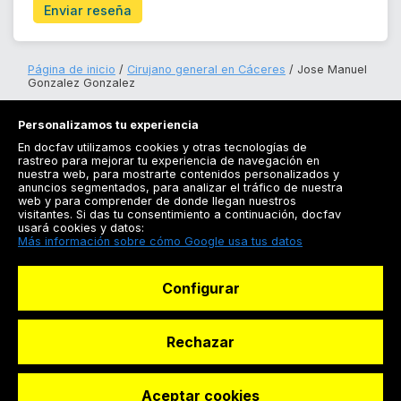
Enviar reseña
Página de inicio
Cirujano general en Cáceres
Jose Manuel
Gonzalez Gonzalez
Personalizamos tu experiencia
En docfav utilizamos cookies y otras tecnologías de
rastreo para mejorar tu experiencia de navegación en
nuestra web, para mostrarte contenidos personalizados y
anuncios segmentados, para analizar el tráfico de nuestra
Registrarse
web y para comprender de donde llegan nuestros
visitantes. Si das tu consentimiento a continuación, docfav
Docfav
usará cookies y datos:
Más información sobre cómo Google usa tus datos
Recursos
Configurar
Para doctores
Especialistas
Rechazar
Aceptar cookies