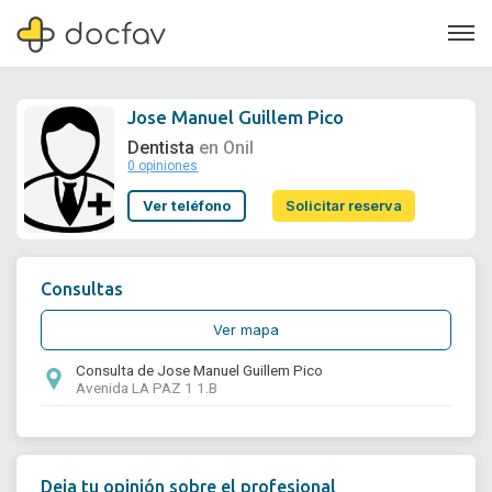
Jose Manuel Guillem Pico
Dentista
en Onil
0 opiniones
Soporte
Ver teléfono
Solicitar reserva
Quiénes somos
¿Eres un doctor?
Consultas
Ver mapa
Consulta de Jose Manuel Guillem Pico
Avenida LA PAZ 1 1.B
Deja tu opinión sobre el profesional