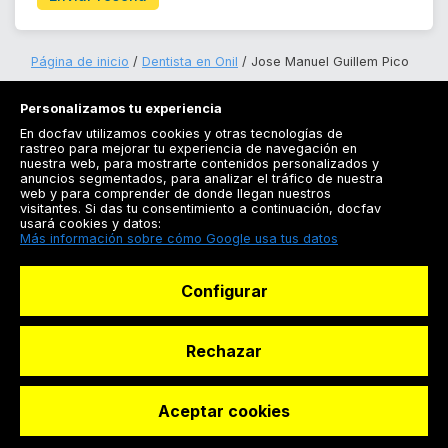
Página de inicio
Dentista en Onil
Jose Manuel Guillem Pico
Personalizamos tu experiencia
En docfav utilizamos cookies y otras tecnologías de
rastreo para mejorar tu experiencia de navegación en
nuestra web, para mostrarte contenidos personalizados y
anuncios segmentados, para analizar el tráfico de nuestra
Registrarse
web y para comprender de donde llegan nuestros
visitantes. Si das tu consentimiento a continuación, docfav
Docfav
usará cookies y datos:
Más información sobre cómo Google usa tus datos
Recursos
Configurar
Para doctores
Especialistas
Rechazar
Aceptar cookies
© Dashboard Technologies S.L
Solicitar reserva