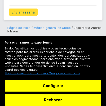
Enviar reseña
Página de inicio
Médico general en Utebo
Jose Maria Andres
Nilsson
Personalizamos tu experiencia
En docfav utilizamos cookies y otras tecnologías de
rastreo para mejorar tu experiencia de navegación en
nuestra web, para mostrarte contenidos personalizados y
anuncios segmentados, para analizar el tráfico de nuestra
Registrarse
web y para comprender de donde llegan nuestros
visitantes. Si das tu consentimiento a continuación, docfav
Docfav
usará cookies y datos:
Más información sobre cómo Google usa tus datos
Recursos
Configurar
Para doctores
Especialistas
Rechazar