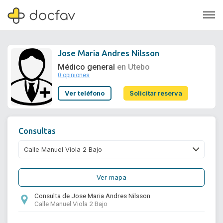
Jose Maria Andres Nilsson
Médico general
en Utebo
0 opiniones
Soporte
Ver teléfono
Solicitar reserva
Quiénes somos
¿Eres un doctor?
Consultas
Ver mapa
Consulta de Jose Maria Andres Nilsson
Calle Manuel Viola 2 Bajo