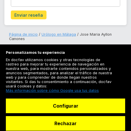
Enviar reseña
Página de inicio
Urólogo en Málaga
Jose Maria Ayllon
Canones
Personalizamos tu experiencia
En docfav utilizamos cookies y otras tecnologías de
rastreo para mejorar tu experiencia de navegación en
nuestra web, para mostrarte contenidos personalizados y
anuncios segmentados, para analizar el tráfico de nuestra
Registrarse
web y para comprender de donde llegan nuestros
visitantes. Si das tu consentimiento a continuación, docfav
Docfav
usará cookies y datos:
Más información sobre cómo Google usa tus datos
Recursos
Configurar
Para doctores
Especialistas
Rechazar