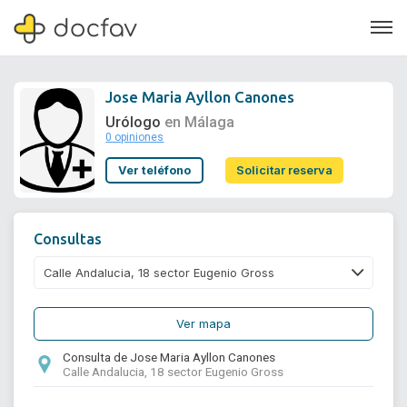
Jose Maria Ayllon Canones
Urólogo
en Málaga
0 opiniones
Soporte
Ver teléfono
Solicitar reserva
Quiénes somos
¿Eres un doctor?
Consultas
Ver mapa
Consulta de Jose Maria Ayllon Canones
Calle Andalucia, 18 sector Eugenio Gross