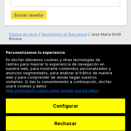
Enviar reseña
Página de inicio
Neumólogo en Barcelona
Jose Maria Bofill
Brossa
Personalizamos tu experiencia
En docfav utilizamos cookies y otras tecnologías de
rastreo para mejorar tu experiencia de navegación en
nuestra web, para mostrarte contenidos personalizados y
anuncios segmentados, para analizar el tráfico de nuestra
Registrarse
web y para comprender de donde llegan nuestros
visitantes. Si das tu consentimiento a continuación, docfav
Docfav
usará cookies y datos:
Más información sobre cómo Google usa tus datos
Recursos
Configurar
Para doctores
Especialistas
Rechazar