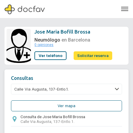
Jose Maria Bofill Brossa
Neumólogo
en Barcelona
0 opiniones
Soporte
Ver teléfono
Solicitar reserva
Quiénes somos
¿Eres un doctor?
Consultas
Ver mapa
Consulta de Jose Maria Bofill Brossa
Calle Via Augusta, 137-Entlo.1.