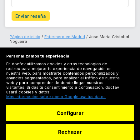
Enviar reseña
Página de inicio
Enfermero en Madrid
Jose Maria Cristobal
Nogueira
Personalizamos tu experiencia
En docfav utilizamos cookies y otras tecnologías de
rastreo para mejorar tu experiencia de navegación en
nuestra web, para mostrarte contenidos personalizados y
anuncios segmentados, para analizar el tráfico de nuestra
Registrarse
web y para comprender de donde llegan nuestros
visitantes. Si das tu consentimiento a continuación, docfav
Docfav
usará cookies y datos:
Más información sobre cómo Google usa tus datos
Recursos
Configurar
Para doctores
Especialistas
Rechazar