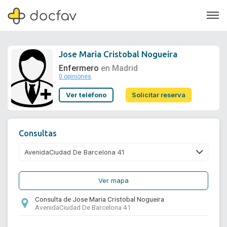
Jose Maria Cristobal Nogueira
Enfermero
en Madrid
0 opiniones
Soporte
Ver teléfono
Solicitar reserva
Quiénes somos
¿Eres un doctor?
Consultas
Ver mapa
Consulta de Jose Maria Cristobal Nogueira
AvenidaCiudad De Barcelona 41