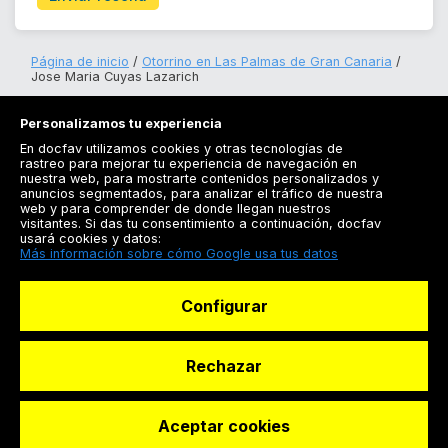
Página de inicio
Otorrino en Las Palmas de Gran Canaria
Jose Maria Cuyas Lazarich
Personalizamos tu experiencia
En docfav utilizamos cookies y otras tecnologías de
rastreo para mejorar tu experiencia de navegación en
nuestra web, para mostrarte contenidos personalizados y
anuncios segmentados, para analizar el tráfico de nuestra
Registrarse
web y para comprender de donde llegan nuestros
visitantes. Si das tu consentimiento a continuación, docfav
Docfav
usará cookies y datos:
Más información sobre cómo Google usa tus datos
Recursos
Configurar
Para doctores
Especialistas
Rechazar
Aceptar cookies
© Dashboard Technologies S.L