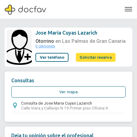
Jose Maria Cuyas Lazarich
Otorrino
en Las Palmas de Gran Canaria
0 opiniones
Soporte
Ver teléfono
Solicitar reserva
Quiénes somos
¿Eres un doctor?
Consultas
Ver mapa
Consulta de Jose Maria Cuyas Lazarich
Calle Viera y Callevijo N.19 Primer piso Oficina 9.
Deja tu opinión sobre el profesional