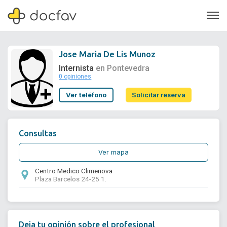
Jose Maria De Lis Munoz
Internista
en Pontevedra
0 opiniones
Soporte
Ver teléfono
Solicitar reserva
Quiénes somos
¿Eres un doctor?
Consultas
Ver mapa
Centro Medico Climenova
Plaza Barcelos 24-25 1.
Deja tu opinión sobre el profesional