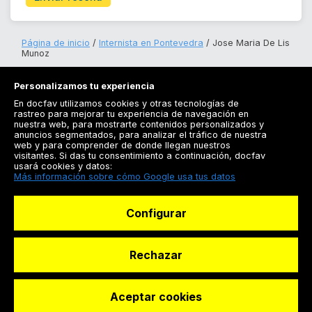
Página de inicio
Internista en Pontevedra
Jose Maria De Lis
Munoz
Personalizamos tu experiencia
En docfav utilizamos cookies y otras tecnologías de
rastreo para mejorar tu experiencia de navegación en
nuestra web, para mostrarte contenidos personalizados y
anuncios segmentados, para analizar el tráfico de nuestra
Registrarse
web y para comprender de donde llegan nuestros
visitantes. Si das tu consentimiento a continuación, docfav
Docfav
usará cookies y datos:
Más información sobre cómo Google usa tus datos
Recursos
Configurar
Para doctores
Especialistas
Rechazar
Aceptar cookies
© Dashboard Technologies S.L