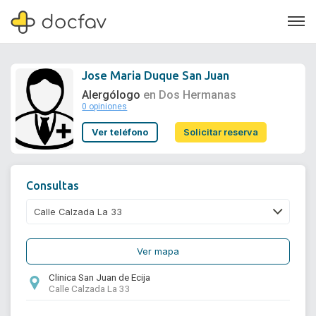
Jose Maria Duque San Juan
Alergólogo
en Dos Hermanas
0 opiniones
Soporte
Ver teléfono
Solicitar reserva
Quiénes somos
¿Eres un doctor?
Consultas
Ver mapa
Clinica San Juan de Ecija
Calle Calzada La 33