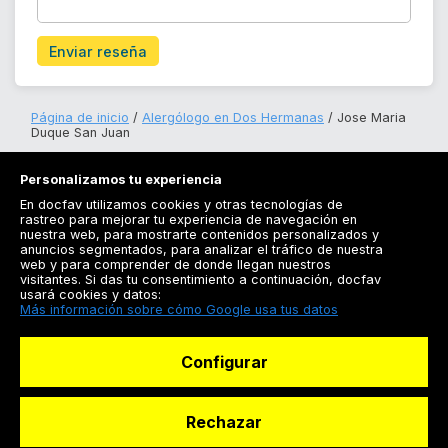
Enviar reseña
Página de inicio
Alergólogo en Dos Hermanas
Jose Maria
Duque San Juan
Personalizamos tu experiencia
En docfav utilizamos cookies y otras tecnologías de
rastreo para mejorar tu experiencia de navegación en
nuestra web, para mostrarte contenidos personalizados y
anuncios segmentados, para analizar el tráfico de nuestra
Registrarse
web y para comprender de donde llegan nuestros
visitantes. Si das tu consentimiento a continuación, docfav
Docfav
usará cookies y datos:
Más información sobre cómo Google usa tus datos
Recursos
Configurar
Para doctores
Especialistas
Rechazar