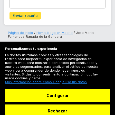
Enviar reseña
Página de inicio
Hematólogo en Madrid
Jose Maria
Fernandez-Ranada de la Gandara
Personalizamos tu experiencia
En docfav utilizamos cookies y otras tecnologías de
rastreo para mejorar tu experiencia de navegación en
nuestra web, para mostrarte contenidos personalizados y
anuncios segmentados, para analizar el tráfico de nuestra
Registrarse
web y para comprender de donde llegan nuestros
visitantes. Si das tu consentimiento a continuación, docfav
Docfav
usará cookies y datos:
Más información sobre cómo Google usa tus datos
Recursos
Configurar
Para doctores
Especialistas
Rechazar