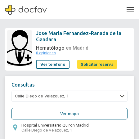
Jose Maria Fernandez-Ranada de la
Gandara
Hematólogo
en Madrid
0 opiniones
Soporte
Ver teléfono
Solicitar reserva
Quiénes somos
¿Eres un doctor?
Consultas
Ver mapa
Hospital Universitario Quiron Madrid
Calle Diego de Velazquez, 1