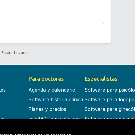
 Fuster Lozano
Para doctores
Especialistas
tes
Agenda y calendario
Software para psicól
Software historia clínica
Software para logope
Planes y precios
Software para ginecó
cos
ticketBAI para clínicas
Software para dermat
s en la nube
Software para dentist