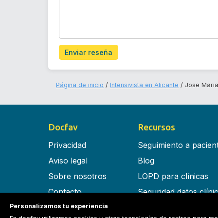
Enviar reseña
Página de inicio
Intensivista en Alicante
Jose Maria
Docfav
Recursos
Privacidad
Seguimiento a pacien
Aviso legal
Blog
Sobre nosotros
LOPD para clínicas
Contacto
Seguridad datos clíni
Personalizamos tu experiencia
Términos y condiciones
Software para clínica