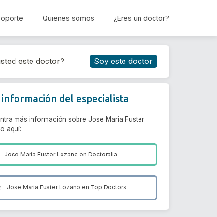
Soporte
Quiénes somos
¿Eres un doctor?
Reservar cita
sted este doctor?
Soy este doctor
información del especialista
ntra más información sobre Jose Maria Fuster
o aquí:
Jose Maria Fuster Lozano en
Doctoralia
Jose Maria Fuster Lozano en
Top Doctors