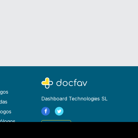
ogos
Dashboard Technologies SL
das
logos
ólogos
Registrarse
as