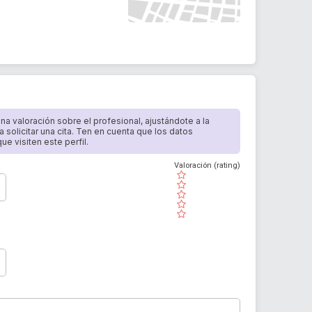
 una valoración sobre el profesional, ajustándote a la
a solicitar una cita. Ten en cuenta que los datos
e visiten este perfil.
Valoración (rating)
( )
( )
( )
( )
( )