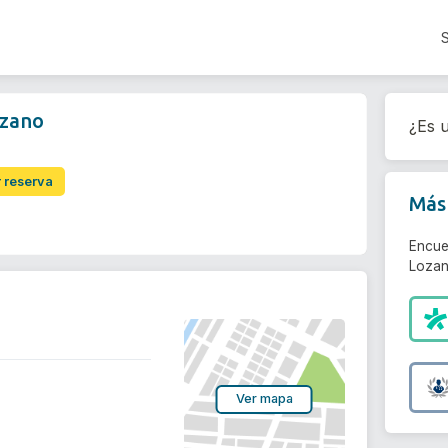
ozano
¿Es u
r reserva
Más 
Encue
Lozan
Ver mapa