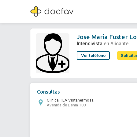
Jose Maria Fuster Lozano
Intensivista
Jose Maria Fuster L
Intensivista
en Alicante
Ver teléfono
Solicita
Consultas
Clinica HLA Vistahermosa
Avenida de Denia 103