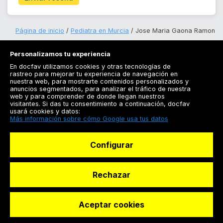
Página de inicio
Pediatra en Murcia
Jose Maria Gaona Ramon
Personalizamos tu experiencia
En docfav utilizamos cookies y otras tecnologías de
rastreo para mejorar tu experiencia de navegación en
nuestra web, para mostrarte contenidos personalizados y
anuncios segmentados, para analizar el tráfico de nuestra
Registrarse
web y para comprender de donde llegan nuestros
visitantes. Si das tu consentimiento a continuación, docfav
Docfav
usará cookies y datos:
Más información sobre cómo Google usa tus datos
Recursos
Configurar
Para doctores
Especialistas
Rechazar
Aceptar cookies
© Dashboard Technologies S.L
Solicitar reserva