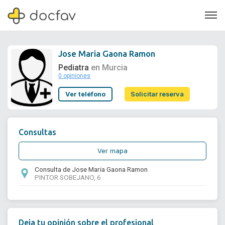
Jose Maria Gaona Ramon
Pediatra
en Murcia
0 opiniones
Soporte
Ver teléfono
Solicitar reserva
Quiénes somos
¿Eres un doctor?
Consultas
Ver mapa
Consulta de Jose Maria Gaona Ramon
PINTOR SOBEJANO, 6
Deja tu opinión sobre el profesional