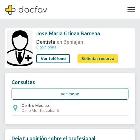
Jose Maria Grinan Barrena
Dentista
en Beniajan
0 opiniones
Soporte
Ver teléfono
Solicitar reserva
Quiénes somos
¿Eres un doctor?
Consultas
Ver mapa
Centro Medico
Calle Monteazahar 5
Deja tu opinión sobre el profesional