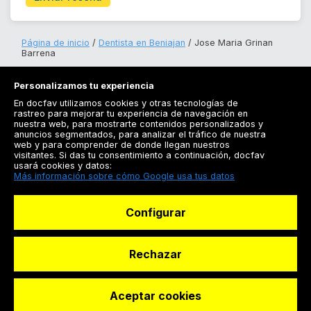
Página de inicio
Dentista en Beniajan
Jose Maria Grinan
Barrena
Personalizamos tu experiencia
En docfav utilizamos cookies y otras tecnologías de
rastreo para mejorar tu experiencia de navegación en
nuestra web, para mostrarte contenidos personalizados y
anuncios segmentados, para analizar el tráfico de nuestra
Registrarse
web y para comprender de donde llegan nuestros
visitantes. Si das tu consentimiento a continuación, docfav
Docfav
usará cookies y datos:
Más información sobre cómo Google usa tus datos
Recursos
Configurar
Para doctores
Especialistas
Rechazar
Aceptar cookies
© Dashboard Technologies S.L