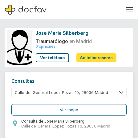
Jose Maria Silberberg
Traumatólogo
en Madrid
0 opiniones
Soporte
Ver teléfono
Solicitar reserva
Quiénes somos
¿Eres un doctor?
Consultas
Ver mapa
Consulta de Jose Maria Silberberg
Calle del General Lopez Pozas 10, 28036 Madrid