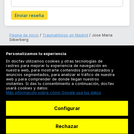
Enviar reseña
Página de inicio
Traumatólogo en Madrid
Jose Maria
Silberberg
Personalizamos tu experiencia
En docfav utilizamos cookies y otras tecnologías de
rastreo para mejorar tu experiencia de navegación en
nuestra web, para mostrarte contenidos personalizados y
anuncios segmentados, para analizar el tráfico de nuestra
Registrarse
web y para comprender de donde llegan nuestros
visitantes. Si das tu consentimiento a continuación, docfav
Docfav
usará cookies y datos:
Más información sobre cómo Google usa tus datos
Recursos
Configurar
Para doctores
Especialistas
Rechazar