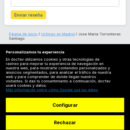
Enviar reseña
Página de inicio
Urólogo en Madrid
Jose Maria Torronteras
Santiago
Personalizamos tu experiencia
En docfav utilizamos cookies y otras tecnologías de
rastreo para mejorar tu experiencia de navegación en
nuestra web, para mostrarte contenidos personalizados y
anuncios segmentados, para analizar el tráfico de nuestra
Registrarse
web y para comprender de donde llegan nuestros
visitantes. Si das tu consentimiento a continuación, docfav
Docfav
usará cookies y datos:
Más información sobre cómo Google usa tus datos
Recursos
Configurar
Para doctores
Especialistas
Rechazar