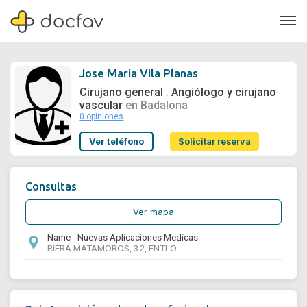
Jose Maria Vila Planas
Cirujano general
Angiólogo y cirujano
,
vascular
en Badalona
0 opiniones
Soporte
Ver teléfono
Solicitar reserva
Quiénes somos
¿Eres un doctor?
Consultas
Ver mapa
Name - Nuevas Aplicaciones Medicas
RIERA MATAMOROS, 32, ENTLO.