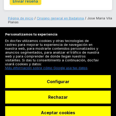
Enviar reseña
Página de inicio
Cirujano general en Badalona
Jose Maria Vila
Planas
Personalizamos tu experiencia
En docfav utilizamos cookies y otras tecnologías de
rastreo para mejorar tu experiencia de navegación en
nuestra web, para mostrarte contenidos personalizados y
anuncios segmentados, para analizar el tráfico de nuestra
Registrarse
web y para comprender de donde llegan nuestros
visitantes. Si das tu consentimiento a continuación, docfav
Docfav
usará cookies y datos:
Más información sobre cómo Google usa tus datos
Recursos
Configurar
Para doctores
Especialistas
Rechazar
Aceptar cookies
© Dashboard Technologies S.L