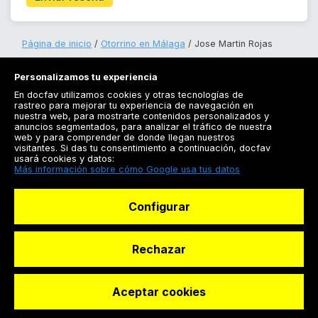
Página de inicio
Otorrino en Málaga
Jose Martin Rojas
Personalizamos tu experiencia
En docfav utilizamos cookies y otras tecnologías de
rastreo para mejorar tu experiencia de navegación en
nuestra web, para mostrarte contenidos personalizados y
anuncios segmentados, para analizar el tráfico de nuestra
Registrarse
web y para comprender de donde llegan nuestros
visitantes. Si das tu consentimiento a continuación, docfav
Docfav
usará cookies y datos:
Más información sobre cómo Google usa tus datos
Recursos
Configurar
Para doctores
Especialistas
Rechazar
Aceptar cookies
© Dashboard Technologies S.L
Solicitar reserva