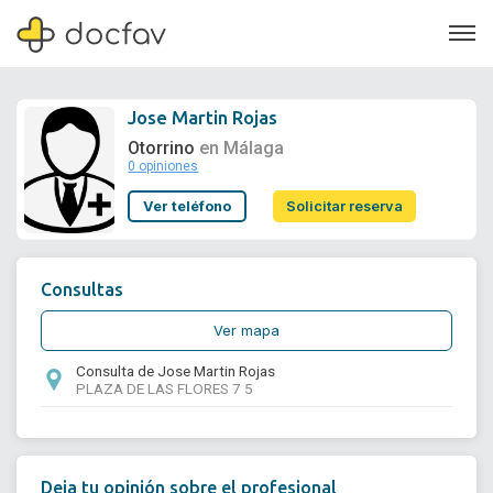
Jose Martin Rojas
Otorrino
en Málaga
0 opiniones
Soporte
Ver teléfono
Solicitar reserva
Quiénes somos
¿Eres un doctor?
Consultas
Ver mapa
Consulta de Jose Martin Rojas
PLAZA DE LAS FLORES 7 5
Deja tu opinión sobre el profesional