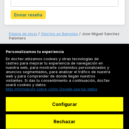
Enviar reseña
Página de inicio
Otorrino en Banyoles
Jose Miguel Sanchez
Palomero
Personalizamos tu experiencia
En docfav utilizamos cookies y otras tecnologías de
rastreo para mejorar tu experiencia de navegación en
nuestra web, para mostrarte contenidos personalizados y
anuncios segmentados, para analizar el tráfico de nuestra
Registrarse
web y para comprender de donde llegan nuestros
visitantes. Si das tu consentimiento a continuación, docfav
Docfav
usará cookies y datos:
Más información sobre cómo Google usa tus datos
Recursos
Configurar
Para doctores
Especialistas
Rechazar