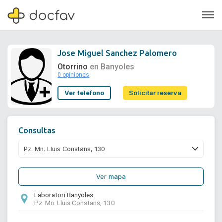
Jose Miguel Sanchez Palomero
Otorrino
en Banyoles
0 opiniones
Soporte
Ver teléfono
Solicitar reserva
Quiénes somos
¿Eres un doctor?
Consultas
Ver mapa
Laboratori Banyoles
Pz. Mn. Lluis Constans, 130