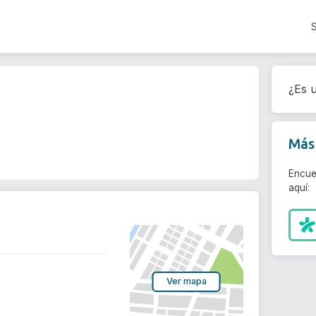
¿Es u
Más 
Encue
aquí:
Ver mapa