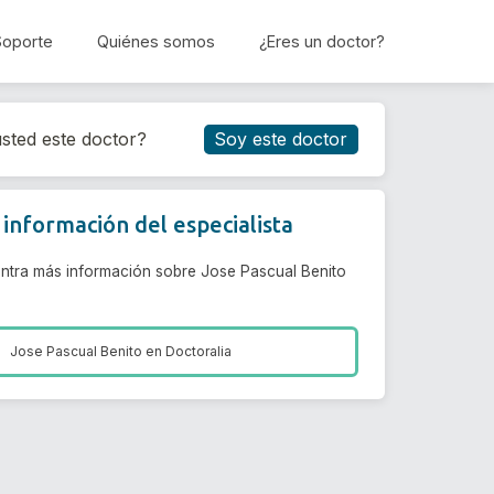
Soporte
Quiénes somos
¿Eres un doctor?
Reservar cita
sted este doctor?
Soy este doctor
información del especialista
ntra más información sobre Jose Pascual Benito
Jose Pascual Benito en
Doctoralia