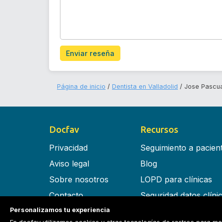
Enviar reseña
Página de inicio
Dentista en Valladolid
Jose Pascua
Docfav
Recursos
Privacidad
Seguimiento a pacien
Aviso legal
Blog
Sobre nosotros
LOPD para clínicas
Contacto
Seguridad datos clíni
Personalizamos tu experiencia
Términos y condiciones
Software para clínica