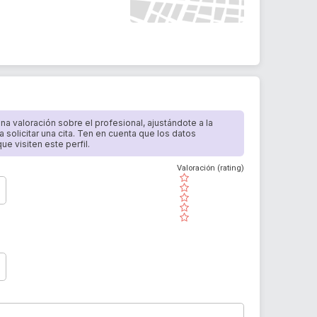
 una valoración sobre el profesional, ajustándote a la
a solicitar una cita. Ten en cuenta que los datos
e visiten este perfil.
Valoración (rating)
( )
( )
( )
( )
( )