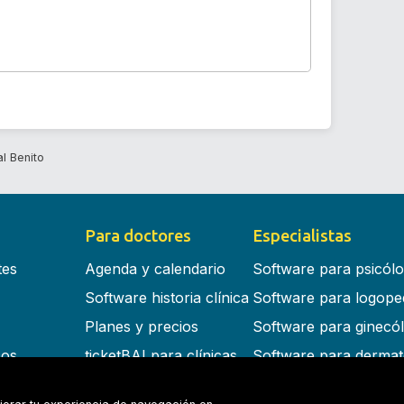
l Benito
Para doctores
Especialistas
tes
Agenda y calendario
Software para psicól
Software historia clínica
Software para logope
Planes y precios
Software para ginecó
cos
ticketBAI para clínicas
Software para dermat
s en la nube
Software para dentist