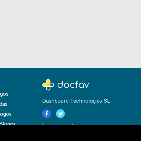
ogos
Dashboard Technologies SL
das
logos
ólogos
Registrarse
as