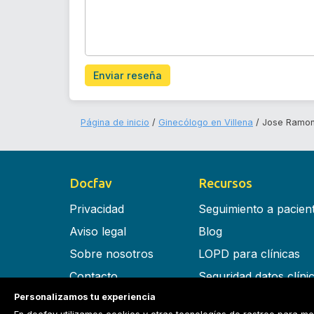
Enviar reseña
Página de inicio
Ginecólogo en Villena
Jose Ramon
Docfav
Recursos
Privacidad
Seguimiento a pacien
Aviso legal
Blog
Sobre nosotros
LOPD para clínicas
Contacto
Seguridad datos clíni
Personalizamos tu experiencia
Términos y condiciones
Software para clínica