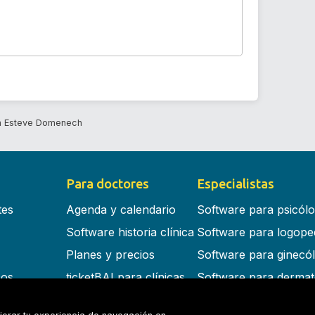
 Esteve Domenech
Para doctores
Especialistas
tes
Agenda y calendario
Software para psicól
Software historia clínica
Software para logope
Planes y precios
Software para ginecó
cos
ticketBAI para clínicas
Software para dermat
s en la nube
Software para dentist