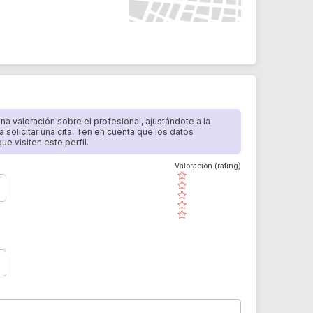
 una valoración sobre el profesional, ajustándote a la
a solicitar una cita. Ten en cuenta que los datos
e visiten este perfil.
Valoración (rating)
( )
( )
( )
( )
( )