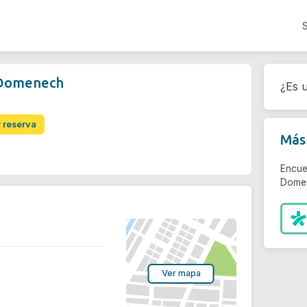
 Domenech
¿Es u
r reserva
Más 
Encue
Domen
Ver mapa