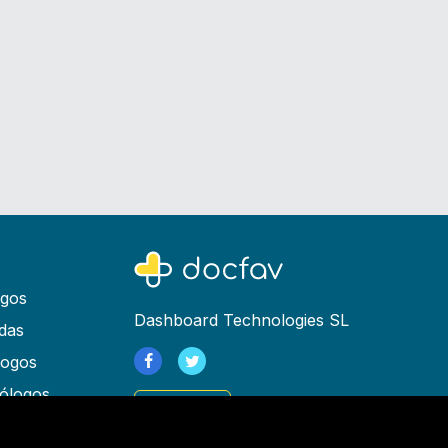
ogos
Dashboard Technologies SL
das
logos
ólogos
Registrarse
as