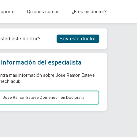
Soporte
Quiénes somos
¿Eres un doctor?
Reservar cita
sted este doctor?
Soy este doctor
información del especialista
ntra más información sobre Jose Ramon Esteve
ech aquí:
Jose Ramon Esteve Domenech en
Doctoralia