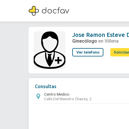
Jose Ramon Esteve Domenech
Ginecólogo
Jose Ramon Esteve
Ginecólogo
en Villena
Ver teléfono
Solicita
Consultas
Centro Medico
Calle Del Maestro Chanza, 2