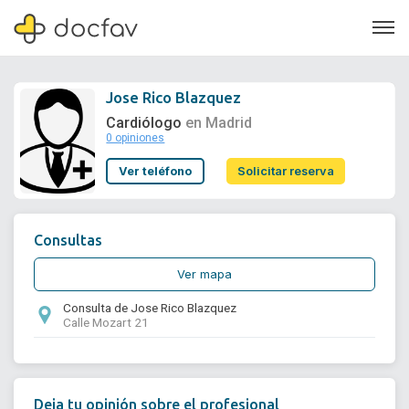
Jose Rico Blazquez
Cardiólogo
en Madrid
0 opiniones
Soporte
Ver teléfono
Solicitar reserva
Quiénes somos
¿Eres un doctor?
Consultas
Ver mapa
Consulta de Jose Rico Blazquez
Calle Mozart 21
Deja tu opinión sobre el profesional