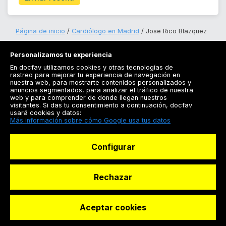
Página de inicio
Cardiólogo en Madrid
Jose Rico Blazquez
Personalizamos tu experiencia
En docfav utilizamos cookies y otras tecnologías de
rastreo para mejorar tu experiencia de navegación en
nuestra web, para mostrarte contenidos personalizados y
anuncios segmentados, para analizar el tráfico de nuestra
Registrarse
web y para comprender de donde llegan nuestros
visitantes. Si das tu consentimiento a continuación, docfav
Docfav
usará cookies y datos:
Más información sobre cómo Google usa tus datos
Recursos
Configurar
Para doctores
Especialistas
Rechazar
Aceptar cookies
© Dashboard Technologies S.L
Solicitar reserva