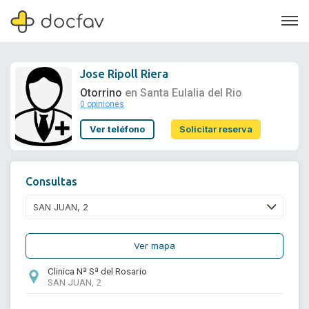
Jose Ripoll Riera
Otorrino
en Santa Eulalia del Rio
0 opiniones
Soporte
Ver teléfono
Solicitar reserva
Quiénes somos
¿Eres un doctor?
Consultas
Ver mapa
Clinica Nª Sª del Rosario
SAN JUAN, 2