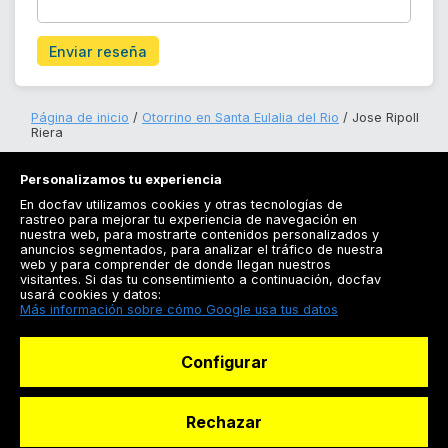
Enviar reseña
Página de inicio
Otorrino en Santa Eulalia del Rio
Jose Ripoll
Riera
Personalizamos tu experiencia
En docfav utilizamos cookies y otras tecnologías de
rastreo para mejorar tu experiencia de navegación en
nuestra web, para mostrarte contenidos personalizados y
anuncios segmentados, para analizar el tráfico de nuestra
Registrarse
web y para comprender de donde llegan nuestros
visitantes. Si das tu consentimiento a continuación, docfav
Docfav
usará cookies y datos:
Más información sobre cómo Google usa tus datos
Recursos
Configurar
Para doctores
Especialistas
Rechazar