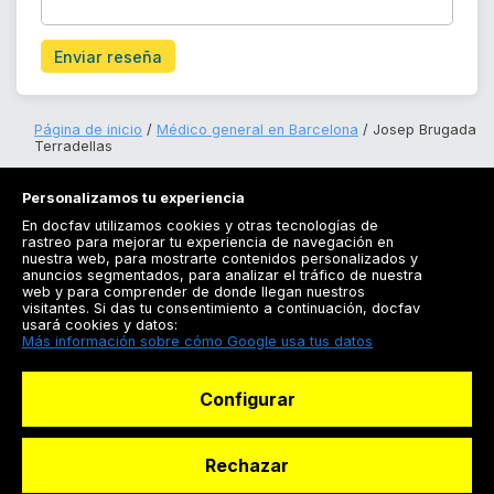
Enviar reseña
Página de inicio
Médico general en Barcelona
Josep Brugada
Terradellas
Personalizamos tu experiencia
En docfav utilizamos cookies y otras tecnologías de
rastreo para mejorar tu experiencia de navegación en
nuestra web, para mostrarte contenidos personalizados y
anuncios segmentados, para analizar el tráfico de nuestra
Registrarse
web y para comprender de donde llegan nuestros
visitantes. Si das tu consentimiento a continuación, docfav
Docfav
usará cookies y datos:
Más información sobre cómo Google usa tus datos
Recursos
Configurar
Para doctores
Especialistas
Rechazar