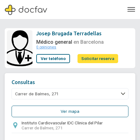
Josep Brugada Terradellas
Médico general
en Barcelona
0 opiniones
Soporte
Ver teléfono
Solicitar reserva
Quiénes somos
¿Eres un doctor?
Consultas
Ver mapa
Instituto Cardiovascular IDC Clinica del Pilar
Carrer de Balmes, 271