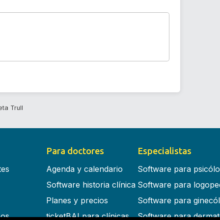
ta Trull
Para doctores
Especialistas
tes
Agenda y calendario
Software para psicól
Software historia clínica
Software para logope
Planes y precios
Software para ginecó
cos
ticketBAI para clínicas
Software para dermat