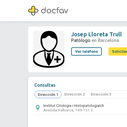
Josep Lloreta Trull
Patólogo
Josep Lloreta Trull
Patólogo
en Barcelona
Ver teléfono
Solicita
Consultas
Dirección 2
Dirección 3
Dirección 1
Institut Citologia i HistopatologiaIch
Avenida Vallcarca, 149-151 3.