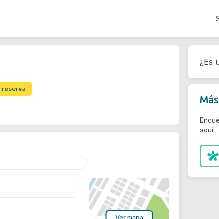
¿Es u
r reserva
Más 
Encue
aquí:
Ver mapa