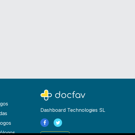
ogos
Dashboard Technologies SL
das
logos
ólogos