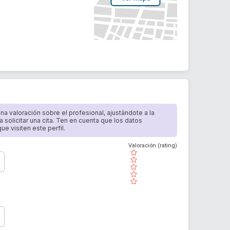
 una valoración sobre el profesional, ajustándote a la
a solicitar una cita. Ten en cuenta que los datos
e visiten este perfil.
Valoración (rating)
( )
( )
( )
( )
( )