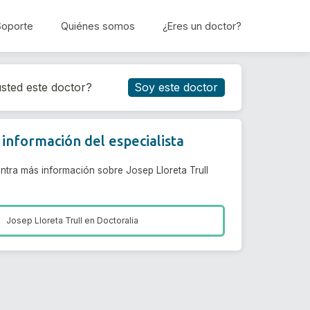
Soporte
Quiénes somos
¿Eres un doctor?
Reservar cita
sted este doctor?
Soy este doctor
información del especialista
ntra más información sobre Josep Lloreta Trull
Josep Lloreta Trull en
Doctoralia