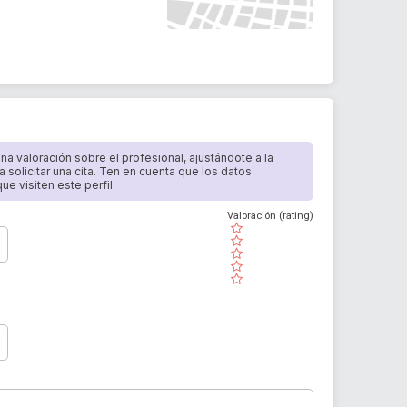
 una valoración sobre el profesional, ajustándote a la
a solicitar una cita. Ten en cuenta que los datos
e visiten este perfil.
Valoración (rating)
( )
( )
( )
( )
( )