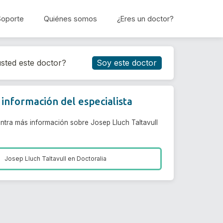
Soporte
Quiénes somos
¿Eres un doctor?
Reservar cita
sted este doctor?
Soy este doctor
información del especialista
ntra más información sobre Josep Lluch Taltavull
Josep Lluch Taltavull en
Doctoralia