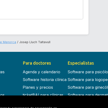
 de Menorca
Josep Lluch Taltavull
Para doctores
Especialistas
tes
Agenda y calendario
Software para psicól
Software historia clínica
Software para logope
Planes y precios
Software para ginecó
cos
ticketBAI para clínicas
Software para dermat
s en la nube
Software para dentist