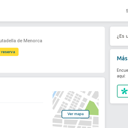
l
¿Es u
iutadella de Menorca
r reserva
Más 
Encue
aquí:
Ver mapa