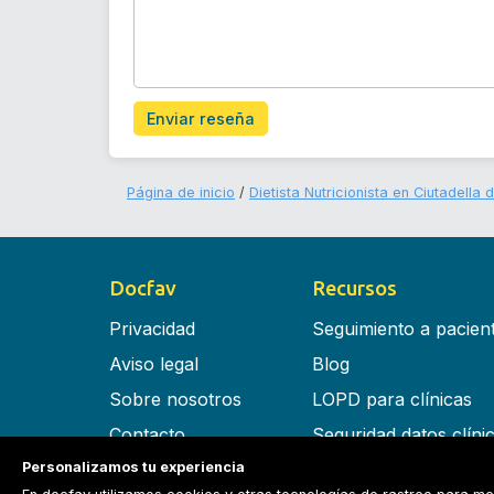
Enviar reseña
Página de inicio
Dietista Nutricionista en Ciutadella
Docfav
Recursos
Privacidad
Seguimiento a pacien
Aviso legal
Blog
Sobre nosotros
LOPD para clínicas
Contacto
Seguridad datos clíni
Personalizamos tu experiencia
Términos y condiciones
Software para clínica