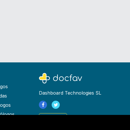
ogos
Dashboard Technologies SL
das
logos
ólogos
Registrarse
as