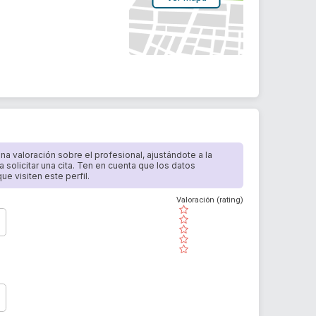
 una valoración sobre el profesional, ajustándote a la
a solicitar una cita. Ten en cuenta que los datos
e visiten este perfil.
Valoración (rating)
( )
( )
( )
( )
( )