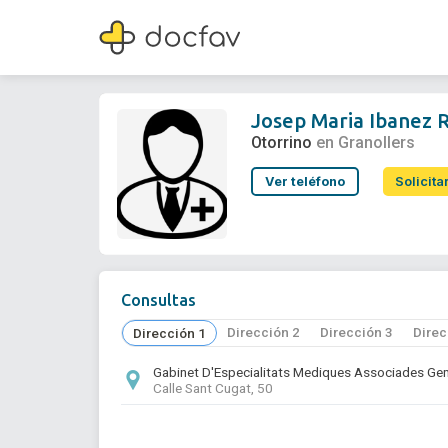
Josep Maria Ibanez Romaguera
Otorrino
Josep Maria Ibanez
Otorrino
en Granollers
Ver teléfono
Solicita
Consultas
Dirección 2
Dirección 3
Direc
Dirección 1
Gabinet D'Especialitats Mediques Associades Gem
Calle Sant Cugat, 50