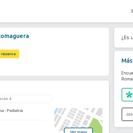
 Romaguera
¿Es u
r reserva
Más 
Encue
Romag
ción 4
a - Pediatria
Jos
Ver mapa