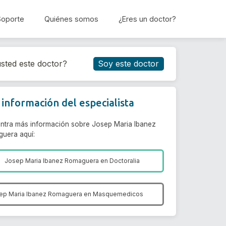
Soporte
Quiénes somos
¿Eres un doctor?
Reservar cita
sted este doctor?
Soy este doctor
información del especialista
ntra más información sobre Josep Maria Ibanez
uera aquí:
Josep Maria Ibanez Romaguera en
Doctoralia
ep Maria Ibanez Romaguera en
Masquemedicos