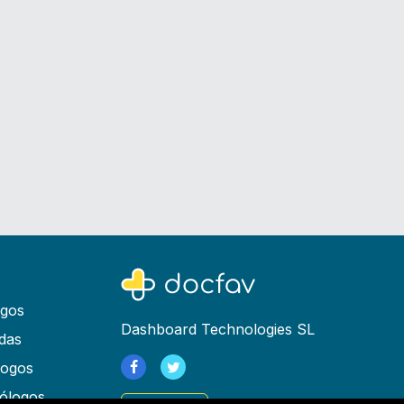
ogos
Dashboard Technologies SL
das
logos
ólogos