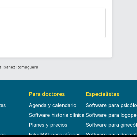
a Ibanez Romaguera
Para doctores
Especialistas
tes
Agenda y calendario
Software para psicól
Software historia clínica
Software para logope
Planes y precios
Software para ginecó
cos
ticketBAI para clínicas
Software para dermat