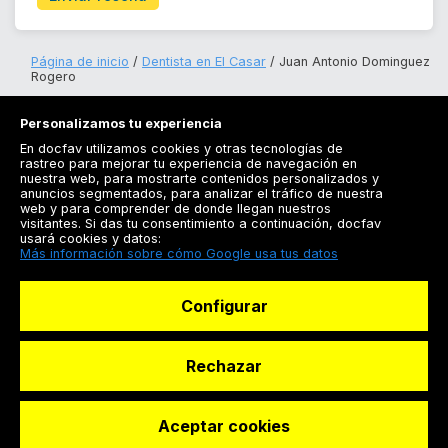
Página de inicio
Dentista en El Casar
Juan Antonio Dominguez
Rogero
Personalizamos tu experiencia
En docfav utilizamos cookies y otras tecnologías de
rastreo para mejorar tu experiencia de navegación en
nuestra web, para mostrarte contenidos personalizados y
anuncios segmentados, para analizar el tráfico de nuestra
Registrarse
web y para comprender de donde llegan nuestros
visitantes. Si das tu consentimiento a continuación, docfav
Docfav
usará cookies y datos:
Más información sobre cómo Google usa tus datos
Recursos
Configurar
Para doctores
Especialistas
Rechazar
Aceptar cookies
© Dashboard Technologies S.L