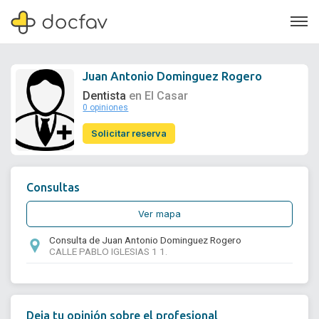
Juan Antonio Dominguez Rogero
Dentista
en El Casar
0 opiniones
Soporte
Solicitar reserva
Quiénes somos
¿Eres un doctor?
Consultas
Ver mapa
Consulta de Juan Antonio Dominguez Rogero
CALLE PABLO IGLESIAS 1 1.
Deja tu opinión sobre el profesional