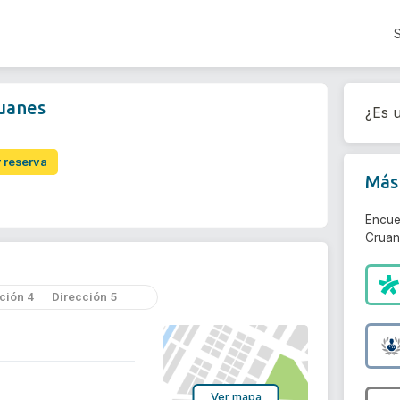
ruanes
¿Es u
r reserva
Más 
Encue
Cruan
ción 4
Dirección 5
Ver mapa