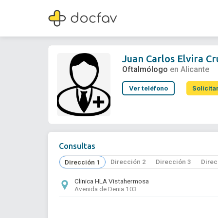
Juan Carlos Elvira Cruanes
Oftalmólogo
Juan Carlos Elvira C
Oftalmólogo
en Alicante
Ver teléfono
Solicita
Consultas
Dirección 2
Dirección 3
Direc
Dirección 1
Clinica HLA Vistahermosa
Avenida de Denia 103