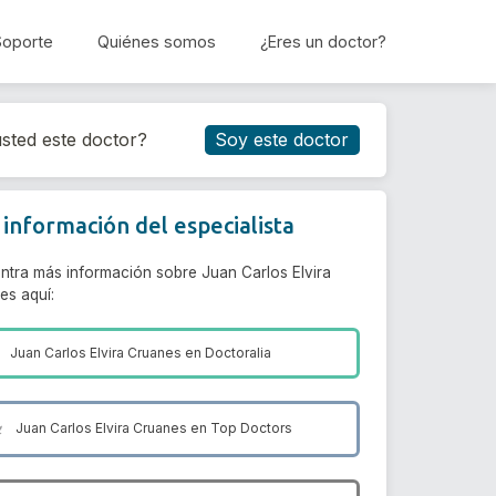
Soporte
Quiénes somos
¿Eres un doctor?
Reservar cita
sted este doctor?
Soy este doctor
información del especialista
ntra más información sobre Juan Carlos Elvira
es aquí:
Juan Carlos Elvira Cruanes en
Doctoralia
Juan Carlos Elvira Cruanes en
Top Doctors