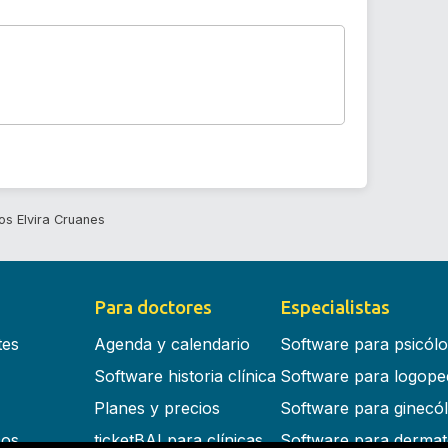
os Elvira Cruanes
Para doctores
Especialistas
tes
Agenda y calendario
Software para psicól
Software historia clínica
Software para logope
Planes y precios
Software para ginecó
cos
ticketBAI para clínicas
Software para dermat