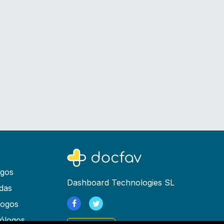
ogos
Dashboard Technologies SL
das
logos
ólogos