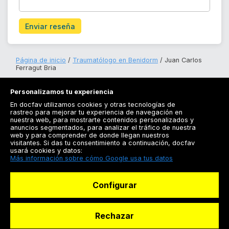
Enviar reseña
Página de inicio
Traumatólogo en Benidorm
Juan Carlos
Ferragut Bria
Personalizamos tu experiencia
En docfav utilizamos cookies y otras tecnologías de
rastreo para mejorar tu experiencia de navegación en
nuestra web, para mostrarte contenidos personalizados y
anuncios segmentados, para analizar el tráfico de nuestra
Registrarse
web y para comprender de donde llegan nuestros
visitantes. Si das tu consentimiento a continuación, docfav
Docfav
usará cookies y datos:
Más información sobre cómo Google usa tus datos
Recursos
Configurar
Para doctores
Especialistas
Rechazar