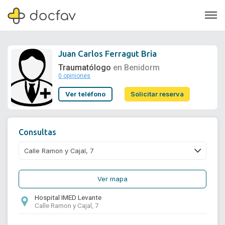
Juan Carlos Ferragut Bria
Traumatólogo
en Benidorm
0 opiniones
Soporte
Ver teléfono
Solicitar reserva
Quiénes somos
¿Eres un doctor?
Consultas
Ver mapa
Hospital IMED Levante
Calle Ramon y Cajal, 7