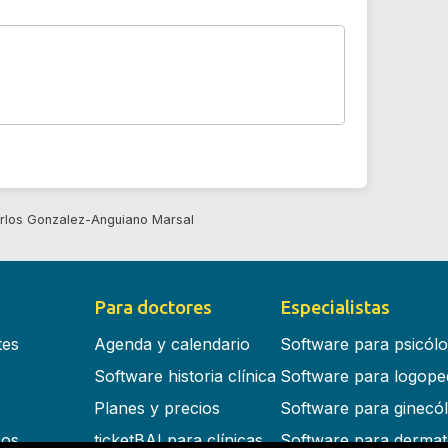
rlos Gonzalez-Anguiano Marsal
Para doctores
Especialistas
tes
Agenda y calendario
Software para psicól
Software historia clínica
Software para logope
Planes y precios
Software para ginecó
cos
ticketBAI para clínicas
Software para dermat