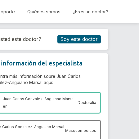
Soporte
Quiénes somos
¿Eres un doctor?
Reservar cita
sted este doctor?
Soy este doctor
información del especialista
ntra más información sobre Juan Carlos
lez-Anguiano Marsal aquí:
Juan Carlos Gonzalez-Anguiano Marsal
Doctoralia
en
n Carlos Gonzalez-Anguiano Marsal
Masquemedicos