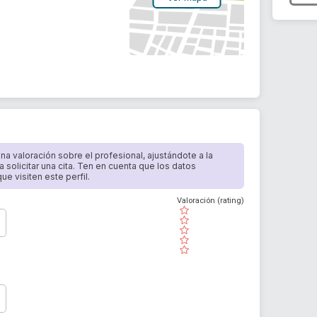
 una valoración sobre el profesional, ajustándote a la
a solicitar una cita. Ten en cuenta que los datos
e visiten este perfil.
Valoración (rating)
( )
( )
( )
( )
( )