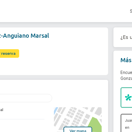
z-Anguiano Marsal
¿Es u
r reserva
Más 
Encue
Gonza
al
Jua
en
Ver mapa