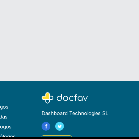
ogos
Dashboard Technologies SL
das
logos
ólogos