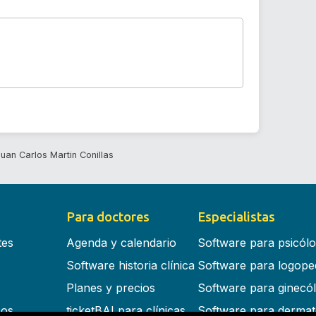
Juan Carlos Martin Conillas
Para doctores
Especialistas
tes
Agenda y calendario
Software para psicól
Software historia clínica
Software para logope
Planes y precios
Software para ginecó
cos
ticketBAI para clínicas
Software para dermat