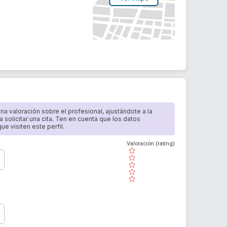
 una valoración sobre el profesional, ajustándote a la
a solicitar una cita. Ten en cuenta que los datos
e visiten este perfil.
Valoración (rating)
( )
( )
( )
( )
( )