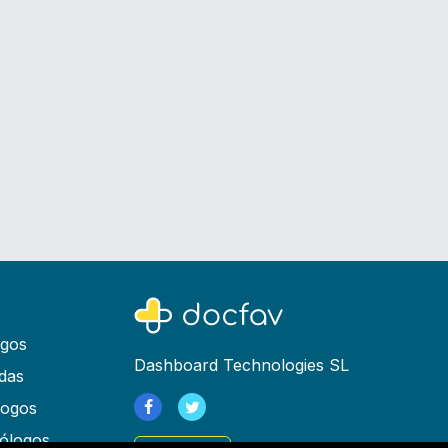
ogos
Dashboard Technologies SL
das
logos
ólogos