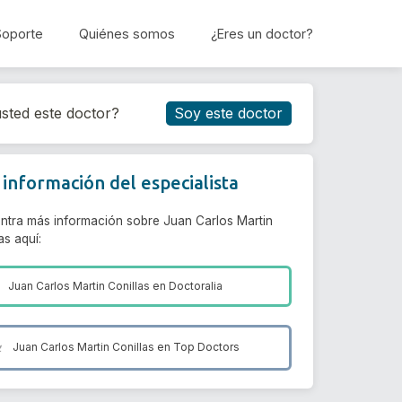
Soporte
Quiénes somos
¿Eres un doctor?
Reservar cita
sted este doctor?
Soy este doctor
información del especialista
ntra más información sobre Juan Carlos Martin
as aquí:
Juan Carlos Martin Conillas en
Doctoralia
Juan Carlos Martin Conillas en
Top Doctors