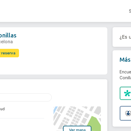
onillas
¿Es u
celona
r reserva
Más 
Encue
Conill
lud
Ver mapa