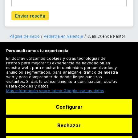
Enviar reseña
Página de inicio
Pediatra en Valencia
Juan Cuenca Pastor
Personalizamos tu experiencia
En docfav utilizamos cookies y otras tecnologías de
rastreo para mejorar tu experiencia de navegación en
nuestra web, para mostrarte contenidos personalizados y
anuncios segmentados, para analizar el tráfico de nuestra
Registrarse
web y para comprender de donde llegan nuestros
visitantes. Si das tu consentimiento a continuación, docfav
Docfav
usará cookies y datos:
Más información sobre cómo Google usa tus datos
Recursos
Configurar
Para doctores
Especialistas
Rechazar