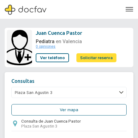
Juan Cuenca Pastor
Pediatra
en Valencia
0 opiniones
Soporte
Ver teléfono
Solicitar reserva
Quiénes somos
¿Eres un doctor?
Consultas
Ver mapa
Consulta de Juan Cuenca Pastor
Plaza San Agustin 3